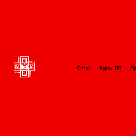
вла Ильина
первая помощь: просто и правильно
О Нас
Курсы ПП
Пр
Оглавлен