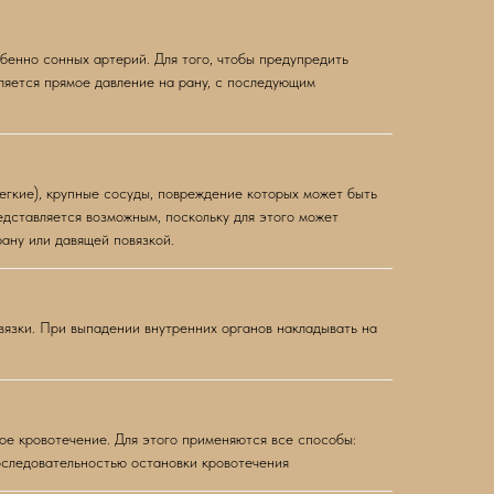
бенно сонных артерий. Для того, чтобы предупредить
ляется прямое давление на рану, с последующим
егкие), крупные сосуды, повреждение которых может быть
едставляется возможным, поскольку для этого может
ану или давящей повязкой.
вязки. При выпадении внутренних органов накладывать на
е кровотечение. Для этого применяются все способы:
оследовательностью остановки кровотечения