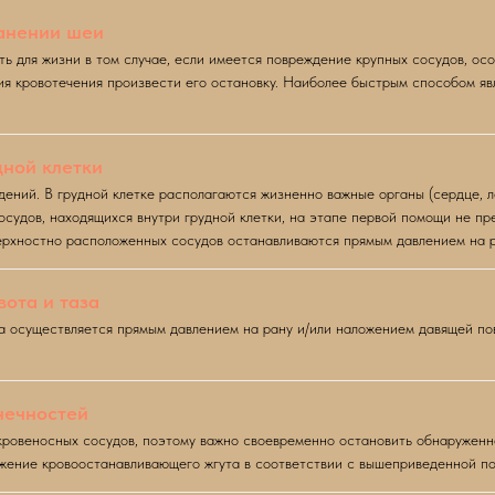
ранении шеи
ь для жизни в том случае, если имеется повреждение крупных сосудов, осо
я кровотечения произвести его остановку. Наиболее быстрым способом яв
дной клетки
дений. В грудной клетке располагаются жизненно важные органы (сердце, л
судов, находящихся внутри грудной клетки, на этапе первой помощи не пр
ерхностно расположенных сосудов останавливаются прямым давлением на р
ота и таза
а осуществляется прямым давлением на рану и/или наложением давящей по
нечностей
ровеносных сосудов, поэтому важно своевременно остановить обнаруженно
ожение кровоостанавливающего жгута в соответствии с вышеприведенной п