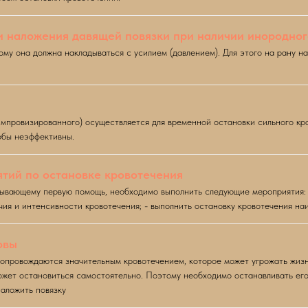
 наложения давящей повязки при наличии инородного
ому она должна накладываться с усилием (давлением). Для этого на рану н
мпровизированного) осуществляется для временной остановки сильного кро
обы неэффективны.
тий по остановке кровотечения
казывающему первую помощь, необходимо выполнить следующие мероприятия: 
чия и интенсивности кровотечения; - выполнить остановку кровотечения н
овы
сопровождаются значительным кровотечением, которое может угрожать жиз
может остановиться самостоятельно. Поэтому необходимо останавливать ег
наложить повязку