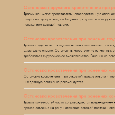
Остановка наружного кровотечения при 
Травмы шеи могут представлять непосредственную опасност
смерть пострадавшего, необходимо сразу после обнаружени
наложением давящей повязки.
Остановка кровотечения при ранении гру
Травмы груди являются одними из наиболее тяжелых повреж
смертельно опасно. Остановить кровотечение из крупных со
требоваться хирургическое вмешательство. Ранения же пов
Остановка кровотечения при ранениях жив
Остановка кровотечения при открытой травме живота и таз
них давящую повязку не рекомендуется.
Остановка кровотечения при ранениях ко
Травмы конечностей часто сопровождаются повреждением к
прямое давление на рану, наложение давящей повязки, нал