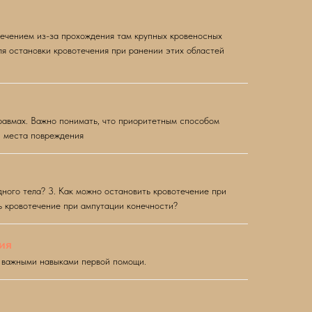
течением из-за прохождения там крупных кровеносных
ля остановки кровотечения при ранении этих областей
равмах. Важно понимать, что приоритетным способом
и места повреждения
дного тела? 3. Как можно остановить кровотечение при
ь кровотечение при ампутации конечности?
ия
о важными навыками первой помощи.