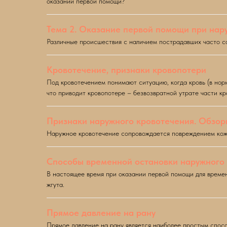
оказании первой помощи?
Тема 2. Оказание первой помощи при нар
Различные происшествия с наличием пострадавших часто со
Кровотечение, признаки кровопотери
Под кровотечением понимают ситуацию, когда кровь (в норм
что приводит кровопотере – безвозвратной утрате части кр
Признаки наружного кровотечения. Обзо
Наружное кровотечение сопровождается повреждением кожны
Способы временной остановки наружного
В настоящее время при оказании первой помощи для време
жгута.
Прямое давление на рану
Прямое давление на рану является наиболее простым спос