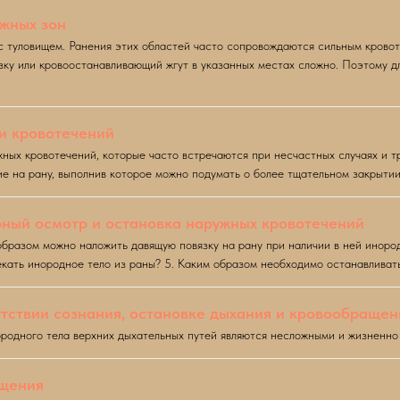
жных зон
с туловищем. Ранения этих областей часто сопровождаются сильным крово
зку или кровоостанавливающий жгут в указанных местах сложно. Поэтому д
ки кровотечений
ых кровотечений, которые часто встречаются при несчастных случаях и т
ие на рану, выполнив которое можно подумать о более тщательном закрыти
рный осмотр и остановка наружных кровотечений
образом можно наложить давящую повязку на рану при наличии в ней иноро
екать инородное тело из раны? 5. Каким образом необходимо останавливат
тствии сознания, остановке дыхания и кровообращен
родного тела верхних дыхательных путей являются несложными и жизненн
ащения