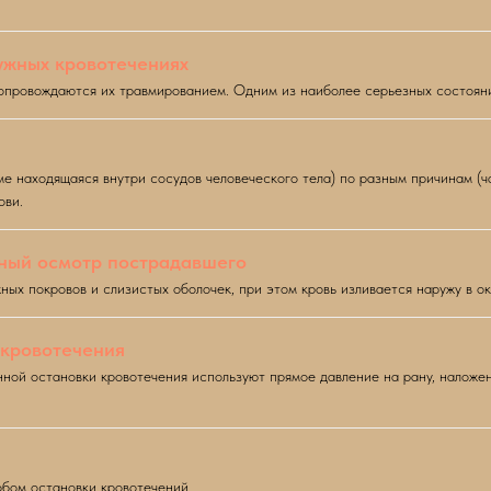
ужных кровотечениях
провождаются их травмированием. Одним из наиболее серьезных состояний
е находящаяся внутри сосудов человеческого тела) по разным причинам (ча
ови.
рный осмотр пострадавшего
х покровов и слизистых оболочек, при этом кровь изливается наружу в о
 кровотечения
нной остановки кровотечения используют прямое давление на рану, наложе
обом остановки кровотечений.