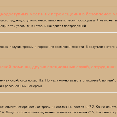
днодоступных мест и их перемещения в безопасное м
угого труднодоступного места выполняется если пострадавший не может вы
ощи в тех условиях, в которых находится пострадавший.
ловек, получив травмы и поражения различной тяжести. В результате этого
ской помощи, других специальных служб, сотрудники
енных служб стал номер 112. По нему можно вызвать спасателей, полицейс
гим региональным номерам).
ным снизить смертность от травм и неотложных состояний? 2. Какие действ
 4. Допустима ли замена отдельных компонентов аптечки? 5. Как снизить