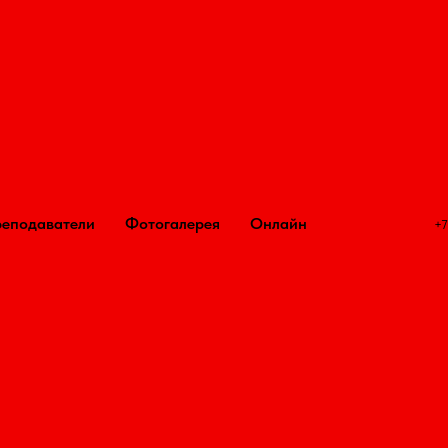
школа первой помощи Павла Ильина
первая помо
еподаватели
Фотогалерея
Онлайн
+7
УМК
ие Учебно-методического 
"Первая помощь"