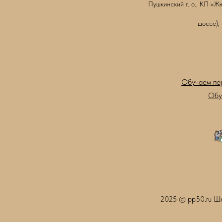
Пушкинский г. о., КП «Ж
шоссе),
Обучаем пе
Обу
2025 © pp50.ru Шк