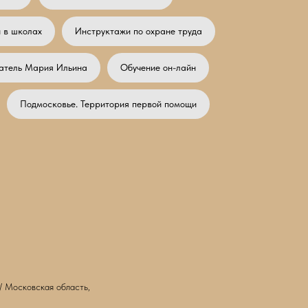
 в школах
Инструктажи по охране труда
атель Мария Ильина
Обучение он-лайн
Подмосковье. Территория первой помощи
/ Московская область,