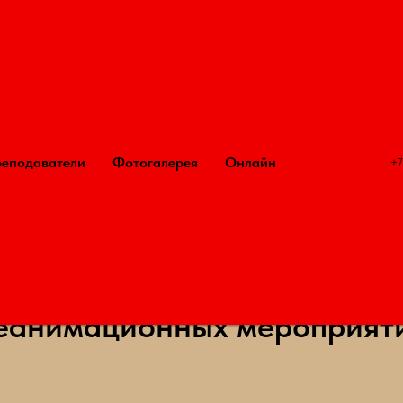
вой помощи Павла Ильина
первая помощь: просто
еподаватели
Фотогалерея
Онлайн
+7
ложнения, возникающие пр
еанимационных мероприят