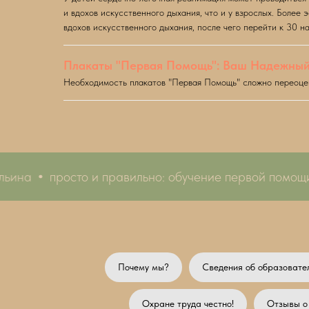
и вдохов искусственного дыхания, что и у взрослых. Более
вдохов искусственного дыхания, после чего перейти к 30 н
Плакаты "Первая Помощь": Ваш Надежный
Необходимость плакатов "Первая Помощь" сложно переоцени
на
просто и правильно: обучение первой помощи
Почему мы?
Сведения об образовате
Охране труда честно!
Отзывы о