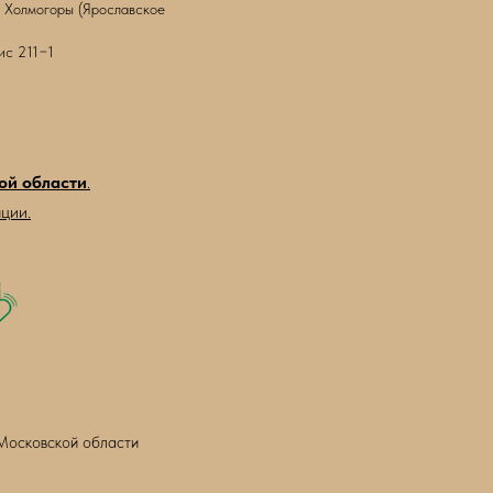
8 Холмогоры (Ярославское
ис 211−1
ой области
.
ции.
Московской области