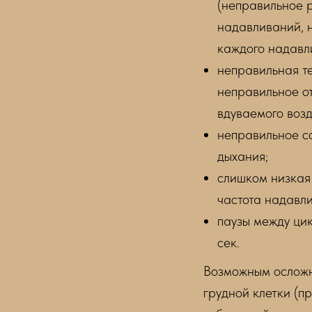
(неправильное 
надавливаний, 
каждого надавл
неправильная т
неправильное от
вдуваемого возд
неправильное с
дыхания;
слишком низкая 
частота надавли
паузы между ци
сек.
Возможным осложн
грудной клетки (п