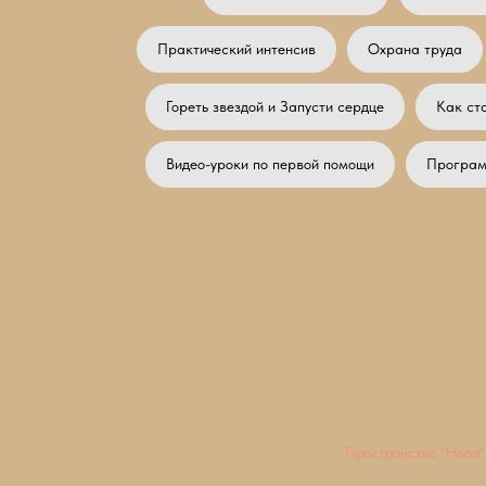
Практический интенсив
Охрана труда
Гореть звездой и Запусти сердце
Как ст
Видео-уроки по первой помощи
Програ
Пространство "Нора"