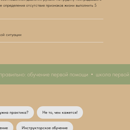
ле определения отсутствия признаков жизни выполнить 5
кой ситуации
авильно: обучение первой помощи
школа первой по
ужна практика?
Не то, чем кажется!
ение
Инструкторское обучение