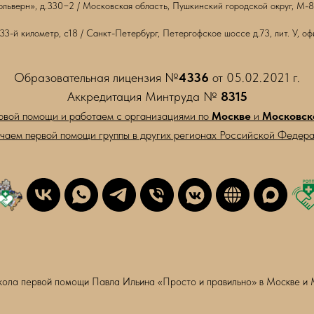
юльверн», д.330−2 / Московская область, Пушкинский городской округ, М-
 33-й километр, с18 / Санкт-Петербург, Петергофское шоссе д.73, лит. У, оф
Образовательная лицензия №
4336
от 05.02.2021 г.
Аккредитация Минтруда №
8315
рвой помощи и работаем с организациями по
Москве
и
Московск
чаем первой помощи группы в других регионах Российской Федера
ола первой помощи Павла Ильина «Просто и правильно» в Москве и 