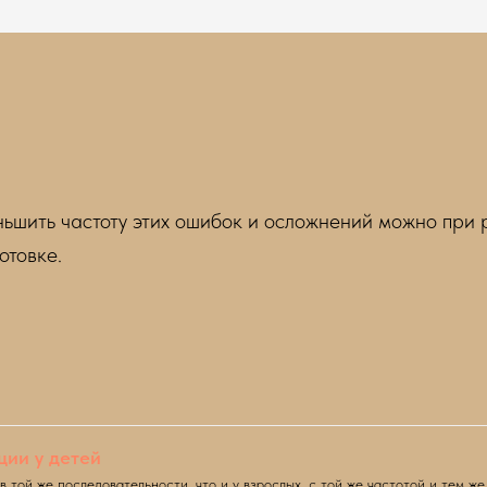
ьшить частоту этих ошибок и осложнений можно при 
отовке.
ии у детей
 той же последовательности, что и у взрослых, с той же частотой и тем 