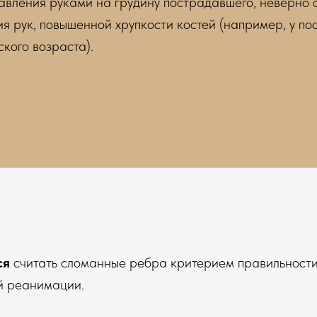
давления руками на грудину пострадавшего, неверно
я рук, повышенной хрупкости костей (например, у п
ского возраста).
ся
считать сломанные ребра критерием правильност
й реанимации.