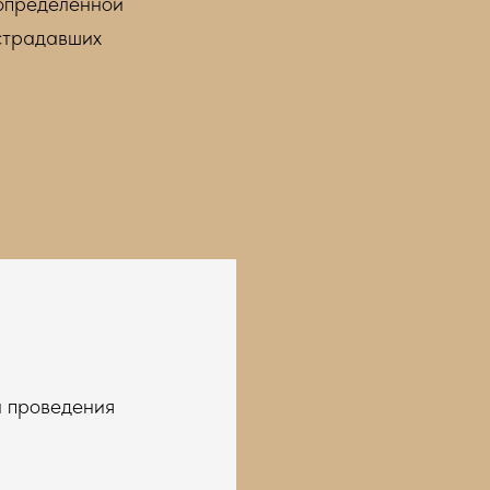
 определенной
острадавших
и проведения