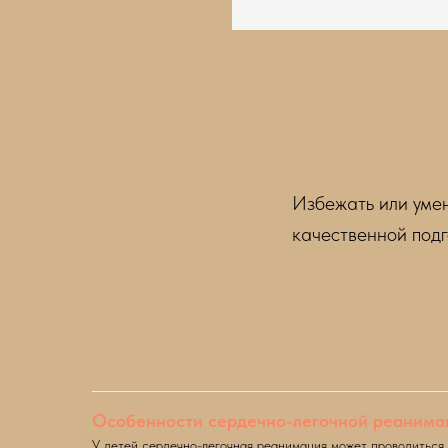
Избежать или умен
качественной подг
Особенности сердечно-легочной реанимац
У детей сердечно-легочная реанимация может проводиться в