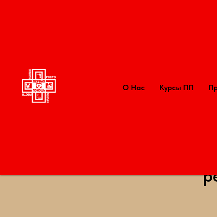
первая помощь: просто и правильно
школа пер
О Нас
Курсы ПП
Пр
Ошибки и ос
р