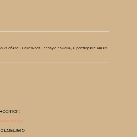
рых обязаны оказывать первую помощь, и распоряжения их
осятся:
анимации
;
радавшего