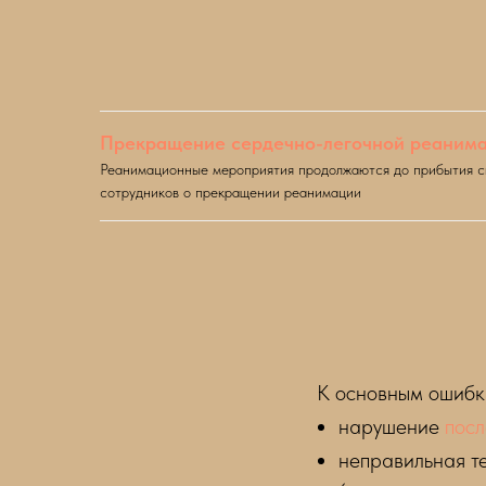
Прекращение сердечно-легочной реаним
Реанимационные мероприятия продолжаются до прибытия ск
сотрудников о прекращении реанимации
К основным ошибк
нарушение
посл
неправильная т