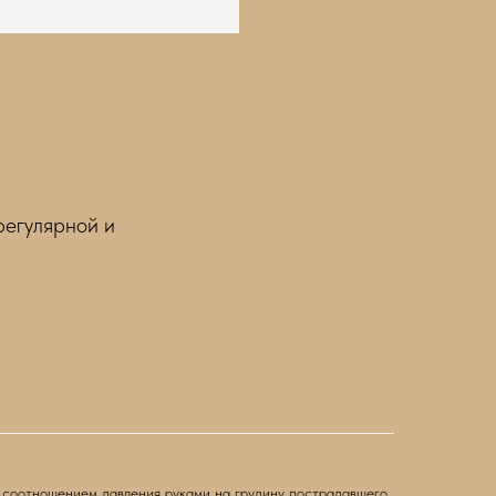
регулярной и
же соотношением давления руками на грудину пострадавшего