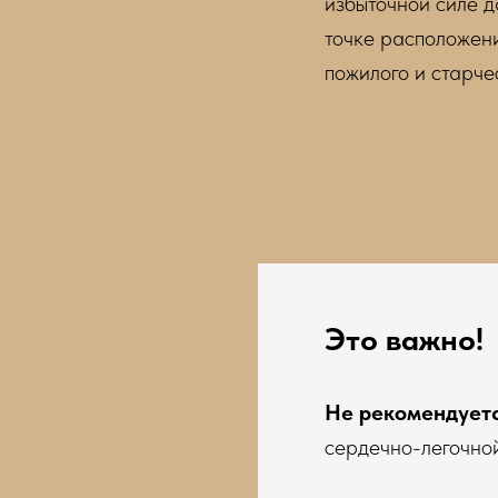
избыточной силе 
точке расположени
пожилого и старче
Это важно!
Не рекомендует
сердечно-легочно