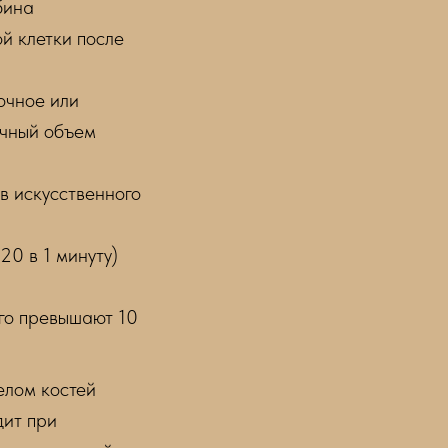
бина
й клетки после
очное или
очный объем
в искусственного
20 в 1 минуту)
го превышают 10
елом костей
дит при