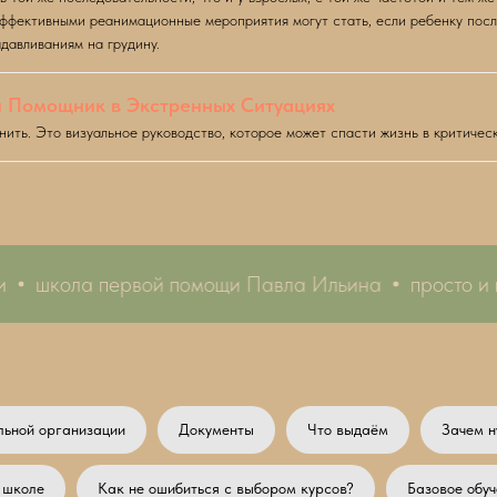
 эффективными реанимационные мероприятия могут стать, если ребенку пос
адавливаниям на грудину.
 Помощник в Экстренных Ситуациях
ть. Это визуальное руководство, которое может спасти жизнь в критичес
школа первой помощи Павла Ильина
просто и пр
льной организации
Документы
Что выдаём
Зачем н
 школе
Как не ошибиться с выбором курсов?
Базовое обуч