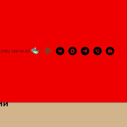
 и правильно
школа первой помощи Павла Ильина
 (985) 360-90-20
и выполнении
ий