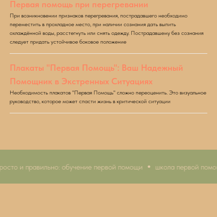
Первая помощь при перегревании
При возникновении признаков перегревания, пострадавшего необходимо
переместить в прохладное место, при наличии сознания дать выпить
охлаждённой воды, расстегнуть или снять одежду. Пострадавшему без сознания
следует придать устойчивое боковое положение
Плакаты "Первая Помощь": Ваш Надежный
Помощник в Экстренных Ситуациях
Необходимость плакатов "Первая Помощь" сложно переоценить. Это визуальное
руководство, которое может спасти жизнь в критической ситуации
осто и правильно: обучение первой помощи
школа первой помощ