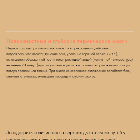
Поверхностные и глубокие термические ожоги
Первая помощь при ожогах заключается в прекращении действия
повреждающего агента (тушение огня, удаление горящей одежды и т.д.),
охлаждении обожженной части тела прохладной водой (комнатной температуры)
не менее 20 минут (при отсутствии воды можно заменить приложением холода
поверх повязки или ткани). При ожоге немедленное охлаждение ослабляет боль,
снижает отечность, уменьшает площадь и глубину ожогов.
Заподозрить наличие ожога верхних дыхательных путей у
пострадавшего можно, если он находился в горящем