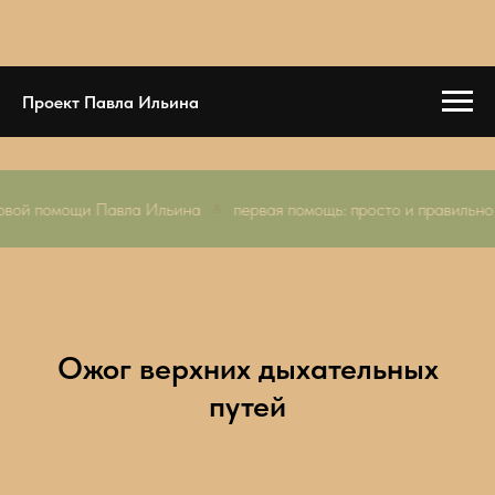
Проект Павла Ильина
первой помощи Павла Ильина
первая помощь: просто и правиль
Ожог верхних дыхательных
путей