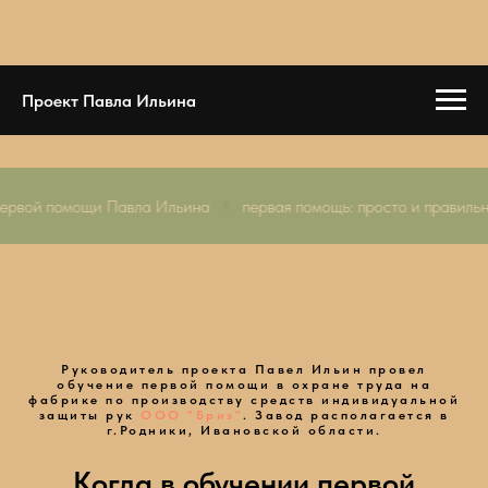
Проект Павла Ильина
школа первой помощи Павла Ильина
первая помощь: просто и 
Руководитель проекта Павел Ильин провел
обучение первой помощи в охране труда на
фабрике по производству средств индивидуальной
защиты рук
ООО "Бриз"
. Завод располагается в
г.Родники, Ивановской области.
Когда в обучении первой