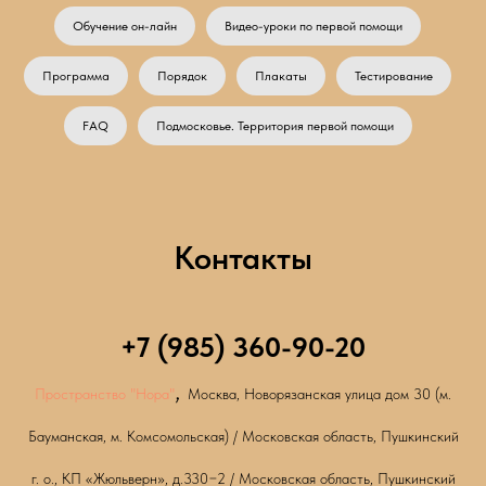
Обучение он-лайн
Видео-уроки по первой помощи
Программа
Порядок
Плакаты
Тестирование
FAQ
Подмосковье. Территория первой помощи
Контакты
+7 (985) 360-90-20
,
Пространство "Нора"
Москва, Новорязанская улица дом 30 (м.
Бауманская, м. Комсомольская) / Московская область, Пушкинский
г. о., КП «Жюльверн», д.330−2 / Московская область, Пушкинский