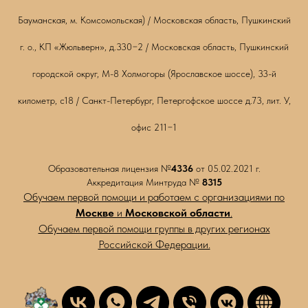
Бауманская, м. Комсомольская) / Московская область, Пушкинский
г. о., КП «Жюльверн», д.330−2 / Московская область, Пушкинский
городской округ, М-8 Холмогоры (Ярославское шоссе), 33-й
километр, с18 / Санкт-Петербург, Петергофское шоссе д.73, лит. У,
офис 211−1
Образовательная лицензия №
4336
от 05.02.2021 г.
Аккредитация Минтруда №
8315
Обучаем первой помощи и работаем с организациями по
Москве
и
Московской области
.
Обучаем первой помощи группы в других регионах
Российской Федерации.