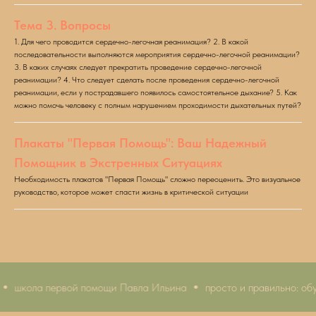
Тема 3. Вопросы
1. Для чего проводится сердечно-легочная реанимация? 2. В какой
последовательности выполняются мероприятия сердечно-легочной реанимации?
3. В каких случаях следует прекратить проведение сердечно-легочной
реанимации? 4. Что следует сделать после проведения сердечно-легочной
реанимации, если у пострадавшего появилось самостоятельное дыхание? 5. Как
можно помочь человеку с полным нарушением проходимости дыхательных путей?
Плакаты "Первая Помощь": Ваш Надежный
Помощник в Экстренных Ситуациях
Необходимость плакатов "Первая Помощь" сложно переоценить. Это визуальное
руководство, которое может спасти жизнь в критической ситуации
школа первой помощи Павла Ильина
просто и правильно: обу