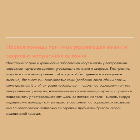
Первая помощь при иных угрожающих жизни и
здоровью нарушениях дыхания
Некоторые острые и хронические заболевания могут вызвать у пострадавших
серьезные нарушения дыхания, угрожающие их жизни и здоровью. Как правило,
подобное состояние проявляет себя одышкой (затрудненное и учащенное
дыхание), бледностью и синюшностью кожи (особенно, лица), общим плохим
самочувствием. В этой ситуации необходимо: - помочь пострадавшему принять
лекарственные препараты, назначенные ему ранее лечащим врачом; - придать и
поддерживать у пострадавшего оптимальное положение тела; - вызвать скорую
медицинскую помощь; - контролировать состояние пострадавшего и оказывать
ему психологическую поддержку до передачи прибывшей бригады скорой
медицинской помощи.